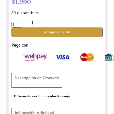
$
1.990
59 disponibles
Difusor
de
Agregar al Carrito
cerámica
color
Naranjo
Paga con
cantidad
Descripción de Producto
Difusor de cerámica color Naranjo
Información Adicional