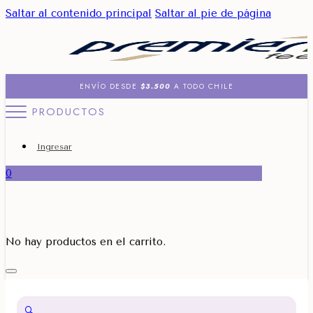
Saltar al contenido principal
Saltar al pie de página
ENVÍO DESDE
$3.500
A TODO CHILE
PRODUCTOS
Ingresar
0
No hay productos en el carrito.
🔍