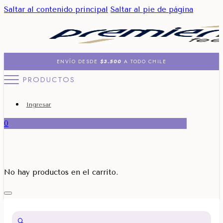
Saltar al contenido principal
Saltar al pie de página
ENVÍO DESDE
$3.500
A TODO CHILE
PRODUCTOS
Ingresar
0
No hay productos en el carrito.
🔍