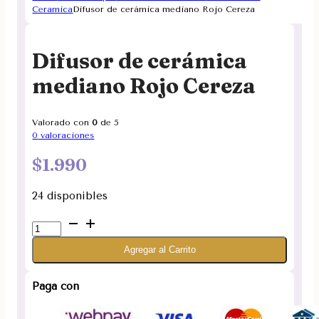
Ceramica
Difusor de cerámica mediano Rojo Cereza
Difusor de cerámica
mediano Rojo Cereza
Valorado con
0
de 5
0
valoraciones
$
1.990
24 disponibles
Difusor
de
Agregar al Carrito
cerámica
mediano
Rojo
Paga con
Cereza
cantidad