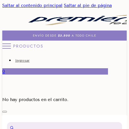
Saltar al contenido principal
Saltar al pie de página
ENVÍO DESDE
$3.500
A TODO CHILE
PRODUCTOS
Ingresar
0
No hay productos en el carrito.
🔍