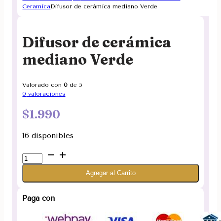
Ceramica
Difusor de cerámica mediano Verde
Difusor de cerámica
mediano Verde
Valorado con
0
de 5
0
valoraciones
$
1.990
16 disponibles
Difusor
de
Agregar al Carrito
cerámica
mediano
Verde
Paga con
cantidad