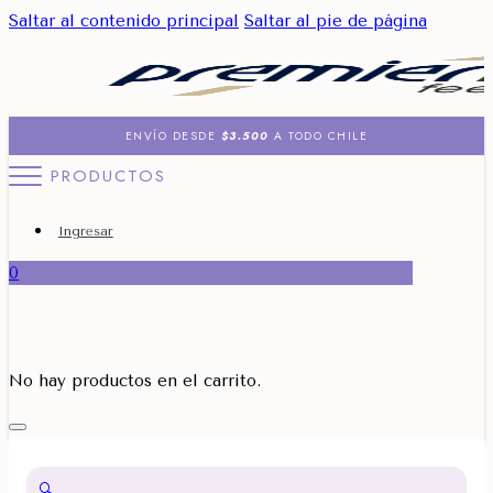
Saltar al contenido principal
Saltar al pie de página
ENVÍO DESDE
$3.500
A TODO CHILE
PRODUCTOS
Ingresar
0
No hay productos en el carrito.
🔍