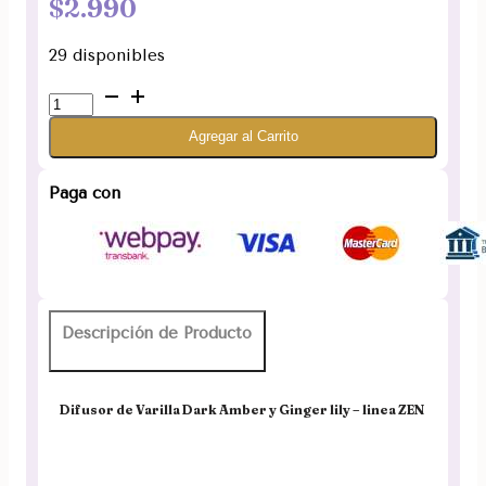
$
2.990
29 disponibles
Difusor
de
Agregar al Carrito
Varilla
Dark
Amber
Paga con
y
Ginger
lily
Zen
cantidad
Descripción de Producto
Difusor de Varilla Dark Amber y Ginger lily – linea ZEN