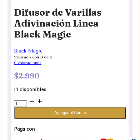
Difusor de Varillas
Adivinación Linea
Black Magic
Black Magic
Valorado con
0
de 5
0
valoraciones
$
2.990
14 disponibles
Difusor
de
Agregar al Carrito
Varillas
Adivinación
Linea
Paga con
Black