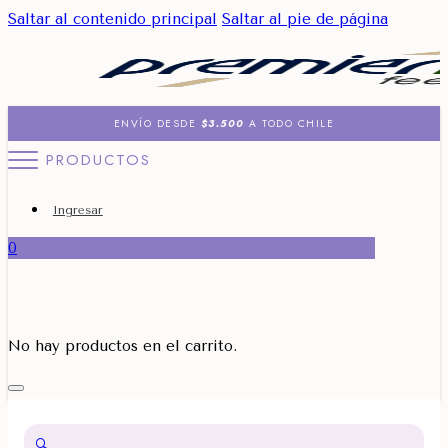
Saltar al contenido principal
Saltar al pie de página
ENVÍO DESDE
$3.500
A TODO CHILE
PRODUCTOS
Ingresar
0
No hay productos en el carrito.
🔍