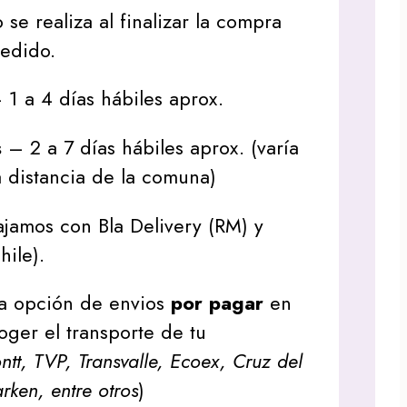
 se realiza al finalizar la compra
pedido.
1 a 4 días hábiles aprox.
s
– 2 a 7 días hábiles aprox. (varía
 distancia de la comuna)
jamos con Bla Delivery (RM) y
hile).
a opción de envios
por pagar
en
oger el transporte de tu
tt, TVP, Transvalle, Ecoex, Cruz del
arken, entre otros
)