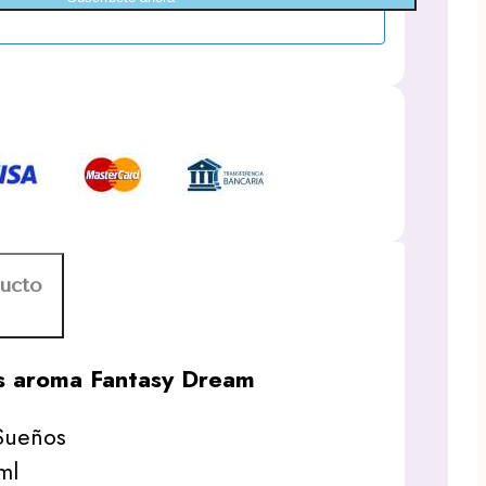
ducto
as aroma Fantasy Dream
 Sueños
ml