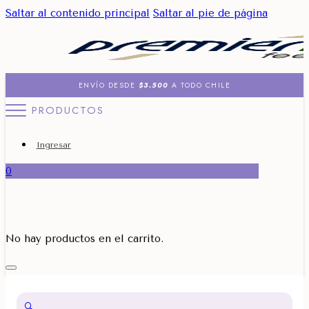
Saltar al contenido principal
Saltar al pie de página
ENVÍO DESDE
$3.500
A TODO CHILE
PRODUCTOS
Ingresar
0
No hay productos en el carrito.
🔍