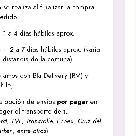
 se realiza al finalizar la compra
pedido.
1 a 4 días hábiles aprox.
s
– 2 a 7 días hábiles aprox. (varía
 distancia de la comuna)
jamos con Bla Delivery (RM) y
hile).
a opción de envios
por pagar
en
oger el transporte de tu
tt, TVP, Transvalle, Ecoex, Cruz del
arken, entre otros
)