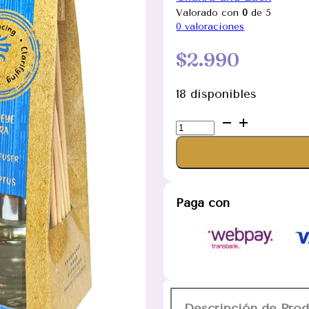
Valorado con
0
de 5
0
valoraciones
$
2.990
18 disponibles
Difusor
de
Varillas
Chakra
Tercer
Paga con
Ojo
50ml
cantidad
Descripción de Pro