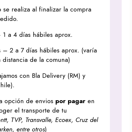
 se realiza al finalizar la compra
pedido.
1 a 4 días hábiles aprox.
s
– 2 a 7 días hábiles aprox. (varía
 distancia de la comuna)
jamos con Bla Delivery (RM) y
hile).
a opción de envios
por pagar
en
oger el transporte de tu
tt, TVP, Transvalle, Ecoex, Cruz del
arken, entre otros
)