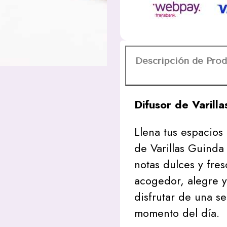
Desi
Vibes
cantidad
Descripción de Pro
Difusor de Varill
Llena tus espacios
de Varillas Guinda
notas dulces y fre
acogedor, alegre y
disfrutar de una s
momento del día.