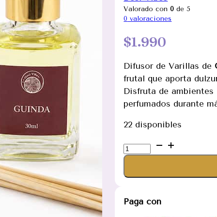
Valorado con
0
de 5
0
valoraciones
$
1.990
Difusor de Varillas de
frutal que aporta dulzu
Disfruta de ambientes
perfumados durante má
22 disponibles
Difusor
de
Varillas
de
Guinda
Paga con
30ml