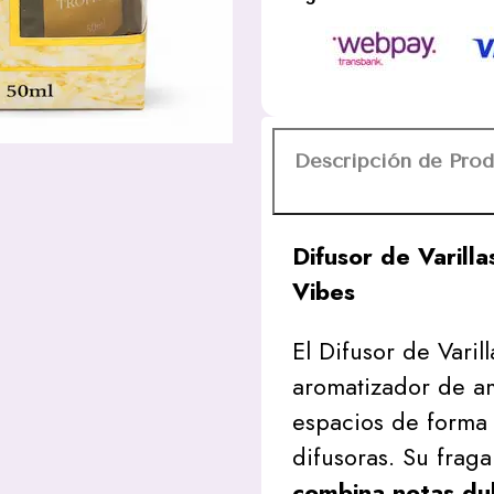
50ml
Desi
Vibes
cantidad
Descripción de Pro
Difusor de Varill
Vibes
El Difusor de Varil
aromatizador de a
espacios de forma 
difusoras. Su fraga
combina notas dul