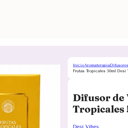
Inicio
Aromaterapia
Difusore
Frutas Tropicales 50ml Desi
Difusor de 
Tropicales
Desi Vibes