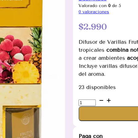
Valorado con
0
de 5
0
valoraciones
$
2.990
Difusor de Varillas Fru
tropicales
combina not
a crear ambientes
acog
Incluye varillas difuso
del aroma.
23 disponibles
Difusor
de
Varillas
Frutas
Tropicales
Paga con