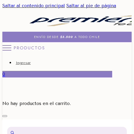
Saltar al contenido principal
Saltar al pie de página
ENVÍO DESDE
$3.500
A TODO CHILE
PRODUCTOS
Ingresar
0
No hay productos en el carrito.
🔍