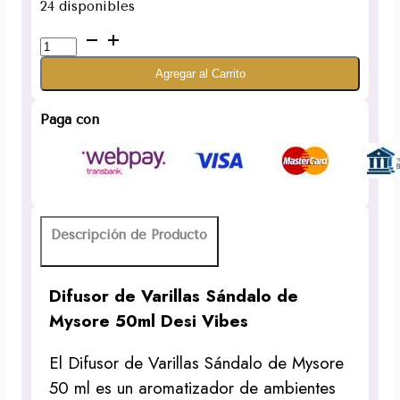
24 disponibles
Difusor
de
Agregar al Carrito
Varillas
Sándalo
de
Paga con
Mysore
50ml
Desi
Vibes
cantidad
Descripción de Producto
Difusor de Varillas Sándalo de
Mysore 50ml Desi Vibes
El Difusor de Varillas Sándalo de Mysore
50 ml es un aromatizador de ambientes