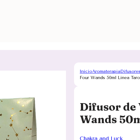
Inicio
Aromaterapia
Difusore
Four Wands 50ml Linea Taro
Difusor de 
Wands 50ml
Chakra and Luck