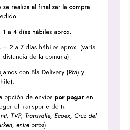
 se realiza al finalizar la compra
pedido.
1 a 4 días hábiles aprox.
s
– 2 a 7 días hábiles aprox. (varía
 distancia de la comuna)
jamos con Bla Delivery (RM) y
hile).
a opción de envios
por pagar
en
oger el transporte de tu
tt, TVP, Transvalle, Ecoex, Cruz del
arken, entre otros
)