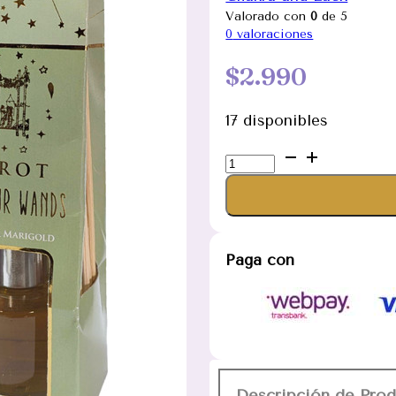
Valorado con
0
de 5
0
valoraciones
$
2.990
17 disponibles
Difusor
de
Varillas
The
Four
Paga con
Wands
50ml
Linea
Tarot
cantidad
Descripción de Pro