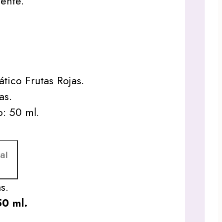
ente.
tico Frutas Rojas.
as.
: 50 ml.
al
s.
50 ml.