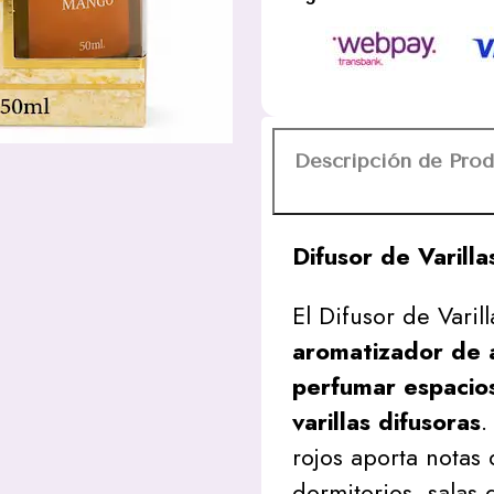
50ml
Desi
Vibes
cantidad
Descripción de Pro
Difusor de Varill
El Difusor de Varil
aromatizador de 
perfumar espacio
varillas difusoras
.
rojos aporta notas 
dormitorios, salas 