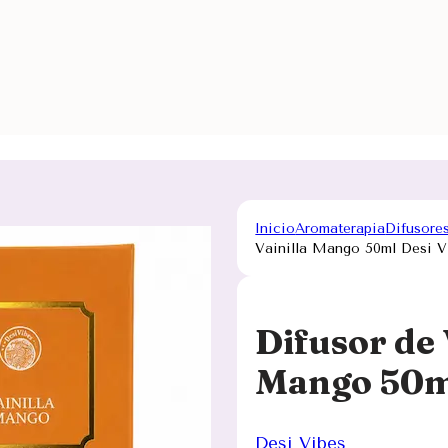
Inicio
Aromaterapia
Difusore
Vainilla Mango 50ml Desi V
Difusor de 
Mango 50ml
Desi Vibes