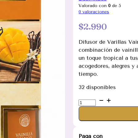
Valorado con
0
de 5
0
valoraciones
$
2.990
Difusor de Varillas Va
combinación de vainill
un toque tropical a tu
acogedores, alegres y
tiempo.
32 disponibles
Difusor
de
Varillas
Vainilla
Mango
Paga con