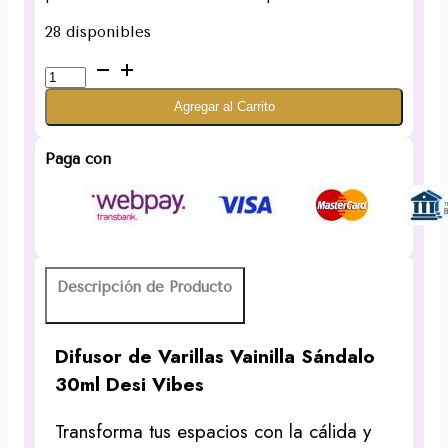
28 disponibles
Difusor
de
Agregar al Carrito
Varillas
Vainilla
Sándalo
Paga con
30ml
Desi
Vibes
cantidad
Descripción de Producto
Difusor de Varillas Vainilla Sándalo
30ml Desi Vibes
Transforma tus espacios con la cálida y