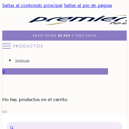
Saltar al contenido principal
Saltar al pie de página
ENVÍO DESDE
$3.500
A TODO CHILE
PRODUCTOS
Ingresar
0
No hay productos en el carrito.
🔍