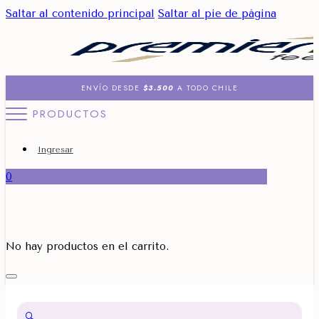
Saltar al contenido principal
Saltar al pie de página
ENVÍO DESDE
$3.500
A TODO CHILE
PRODUCTOS
Ingresar
0
No hay productos en el carrito.
🔍