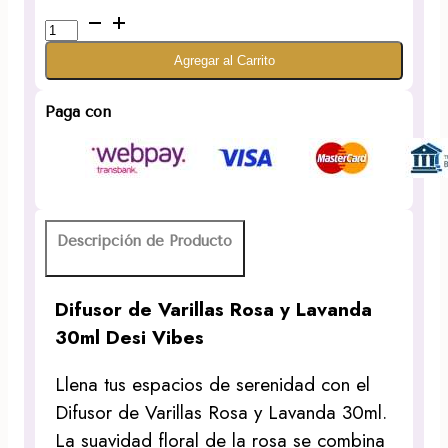
Difusor
de
Agregar al Carrito
Varillas
Rosa
y
Paga con
Lavanda
30ml
Desi
Vibes
cantidad
Descripción de Producto
Difusor de Varillas Rosa y Lavanda
30ml Desi Vibes
Llena tus espacios de serenidad con el
Difusor de Varillas Rosa y Lavanda 30ml.
La suavidad floral de la rosa se combina