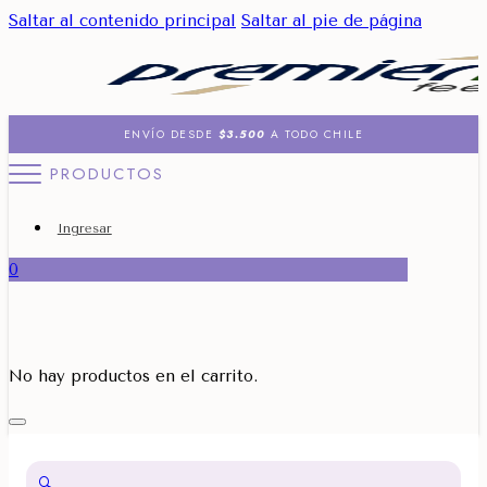
Saltar al contenido principal
Saltar al pie de página
ENVÍO DESDE
$3.500
A TODO CHILE
PRODUCTOS
Ingresar
0
No hay productos en el carrito.
🔍