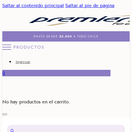
Saltar al contenido principal
Saltar al pie de página
ENVÍO DESDE
$3.500
A TODO CHILE
PRODUCTOS
Ingresar
0
No hay productos en el carrito.
🔍