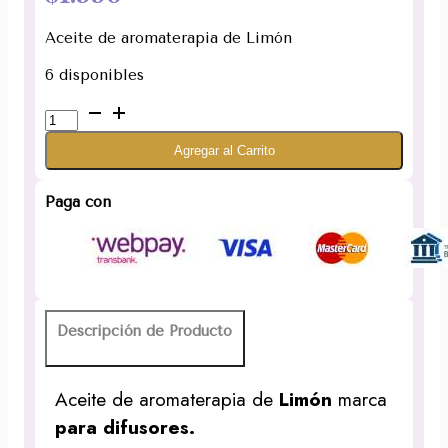
Aceite de aromaterapia de Limón
6 disponibles
Esencia
Aceite
Agregar al Carrito
de
Limón
15ml.
Paga con
Aromaterapia
Desi
Vibes
cantidad
Descripción de Producto
Aceite de aromaterapia de
Limón
marca
para difusores.