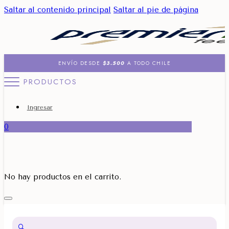
Saltar al contenido principal
Saltar al pie de página
ENVÍO DESDE
$3.500
A TODO CHILE
PRODUCTOS
Ingresar
0
No hay productos en el carrito.
🔍