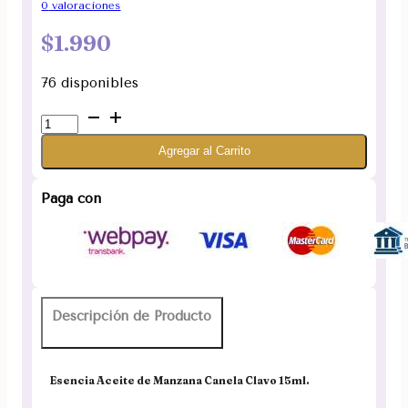
0
valoraciones
$
1.990
76 disponibles
Esencia
Aceite
Agregar al Carrito
de
Manzana
Canela
Paga con
Clavo
15ml.
Aromaterapia
Desi
Vibes
Descripción de Producto
cantidad
Esencia Aceite de Manzana Canela Clavo 15ml.