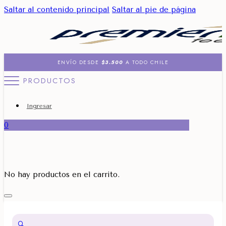
Saltar al contenido principal
Saltar al pie de página
ENVÍO DESDE
$3.500
A TODO CHILE
PRODUCTOS
Ingresar
0
No hay productos en el carrito.
🔍