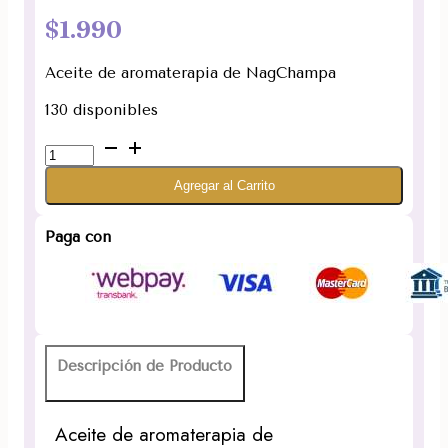
$
1.990
Aceite de aromaterapia de NagChampa
130 disponibles
Esencia
Aceite
Agregar al Carrito
de
Nag
Champa
Paga con
15ml.
Aromaterapia
Desi
Vibes
cantidad
Descripción de Producto
Aceite de aromaterapia de