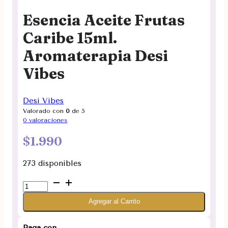
Esencia Aceite Frutas
Caribe 15ml.
Aromaterapia Desi
Vibes
Desi Vibes
Valorado con
0
de 5
0
valoraciones
$
1.990
273 disponibles
Esencia
Aceite
Agregar al Carrito
Frutas
Caribe
15ml.
Paga con