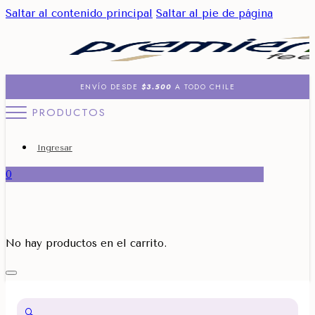
Saltar al contenido principal
Saltar al pie de página
ENVÍO DESDE
$3.500
A TODO CHILE
PRODUCTOS
Ingresar
0
No hay productos en el carrito.
🔍