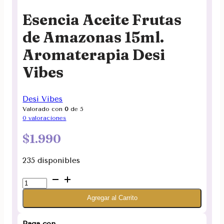
Esencia Aceite Frutas
de Amazonas 15ml.
Aromaterapia Desi
Vibes
Desi Vibes
Valorado con
0
de 5
0
valoraciones
$
1.990
235 disponibles
Esencia
Aceite
Agregar al Carrito
Frutas
de
Amazonas
Paga con