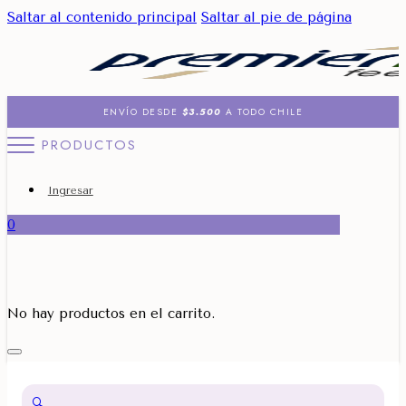
Saltar al contenido principal
Saltar al pie de página
ENVÍO DESDE
$3.500
A TODO CHILE
PRODUCTOS
Ingresar
0
No hay productos en el carrito.
🔍