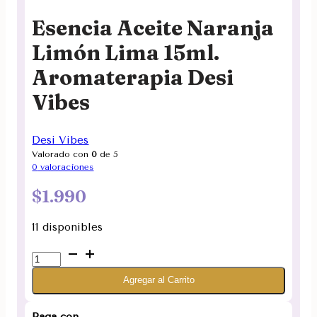
Esencia Aceite Naranja
Limón Lima 15ml.
Aromaterapia Desi
Vibes
Desi Vibes
Valorado con
0
de 5
0
valoraciones
$
1.990
11 disponibles
Esencia
Aceite
Agregar al Carrito
Naranja
Limón
Lima
Paga con