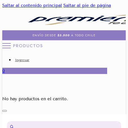
Saltar al contenido principal
Saltar al pie de página
ENVÍO DESDE
$3.500
A TODO CHILE
PRODUCTOS
Ingresar
0
No hay productos en el carrito.
🔍