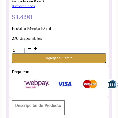
Valorado con
0
de 5
0
valoraciones
$
1.490
Frutilla Menta 10 ml
276 disponibles
Frutilla
Menta.
Agregar al Carrito
Aceite
Aromaterapia
Premierhouz
Paga con
10ml
cantidad
Descripción de Producto