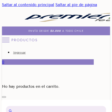
Saltar al contenido principal
Saltar al pie de página
ENVÍO DESDE
$3.500
A TODO CHILE
PRODUCTOS
Ingresar
0
No hay productos en el carrito.
🔍