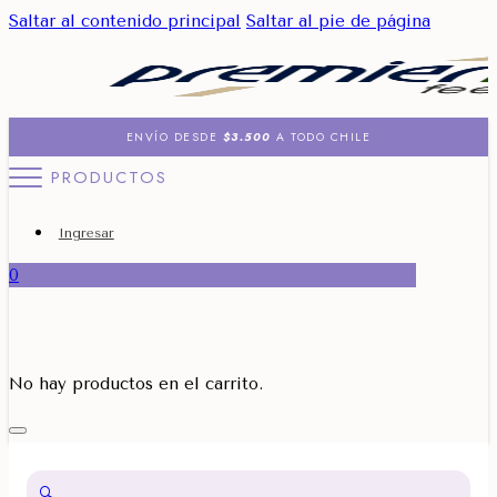
Saltar al contenido principal
Saltar al pie de página
ENVÍO DESDE
$3.500
A TODO CHILE
PRODUCTOS
Ingresar
0
No hay productos en el carrito.
🔍