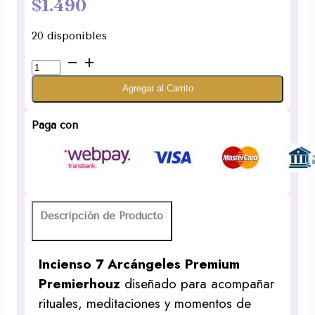
$
1.490
20 disponibles
Incienso
7
Agregar al Carrito
Arcángeles
Premium
cantidad
Paga con
Descripción de Producto
Incienso 7 Arcángeles Premium
Premierhouz
diseñado para acompañar
rituales, meditaciones y momentos de