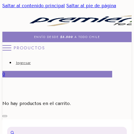
Saltar al contenido principal
Saltar al pie de página
ENVÍO DESDE
$3.500
A TODO CHILE
PRODUCTOS
Ingresar
0
No hay productos en el carrito.
🔍