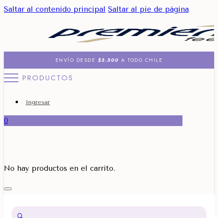
Saltar al contenido principal
Saltar al pie de página
ENVÍO DESDE
$3.500
A TODO CHILE
PRODUCTOS
Ingresar
0
No hay productos en el carrito.
🔍