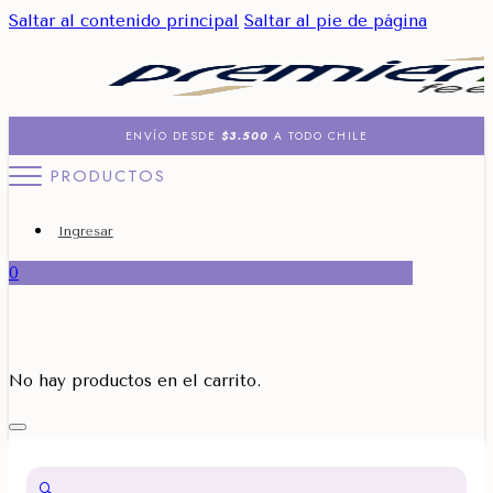
Saltar al contenido principal
Saltar al pie de página
ENVÍO DESDE
$3.500
A TODO CHILE
PRODUCTOS
Ingresar
0
No hay productos en el carrito.
🔍