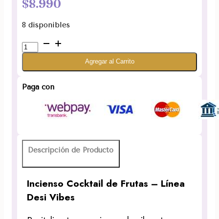
$
8.990
8 disponibles
Incienso
Cocktail
Agregar al Carrito
de
Frutas
Desi
Paga con
Vibes
cantidad
Descripción de Producto
Incienso Cocktail de Frutas – Línea
Desi Vibes