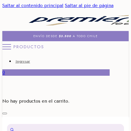
Saltar al contenido principal
Saltar al pie de página
ENVÍO DESDE
$3.500
A TODO CHILE
PRODUCTOS
Ingresar
0
No hay productos en el carrito.
🔍