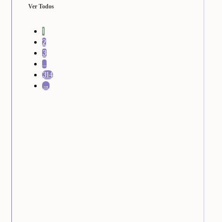
Ver Todos
1
2
3
…
314
→