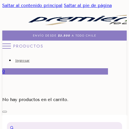
Saltar al contenido principal
Saltar al pie de página
ENVÍO DESDE
$3.500
A TODO CHILE
PRODUCTOS
Ingresar
0
No hay productos en el carrito.
🔍