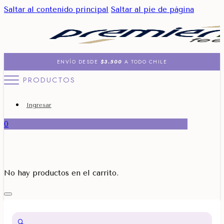
Saltar al contenido principal
Saltar al pie de página
ENVÍO DESDE
$3.500
A TODO CHILE
PRODUCTOS
Ingresar
0
No hay productos en el carrito.
🔍