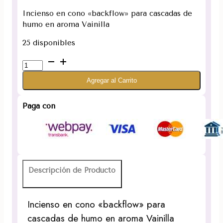
Incienso en cono «backflow» para cascadas de
humo en aroma Vainilla
25 disponibles
Incienso
cono
Agregar al Carrito
cascada
aroma
Vainilla
Paga con
cantidad
Descripción de Producto
Incienso en cono «backflow» para
cascadas de humo en aroma Vainilla