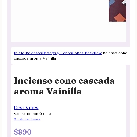
Inicio
Inciensos
Dhoops y Conos
Conos Backflow
Incienso cono
cascada aroma Vainilla
Incienso cono cascada
aroma Vainilla
Desi Vibes
Valorado con
0
de 5
0
valoraciones
$
890