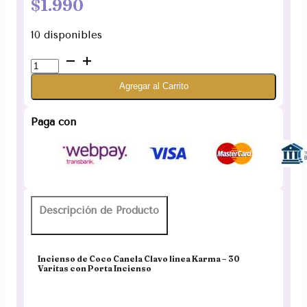
$
1.990
10 disponibles
Incienso
de
Agregar al Carrito
Coco
Canela
Clavo
Paga con
linea
Karma
cantidad
Descripción de Producto
Incienso de Coco Canela Clavo linea Karma – 30
Varitas con Porta Incienso