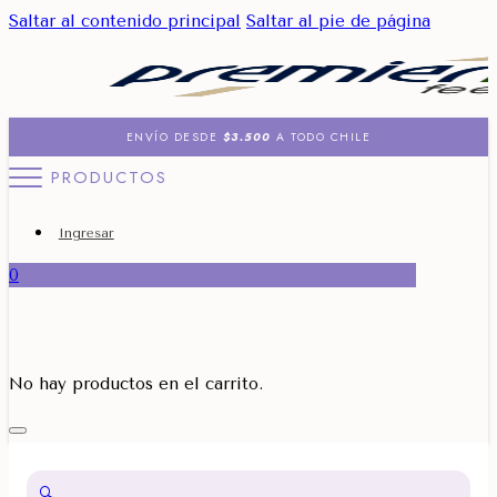
Saltar al contenido principal
Saltar al pie de página
ENVÍO DESDE
$3.500
A TODO CHILE
PRODUCTOS
Ingresar
0
No hay productos en el carrito.
🔍