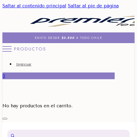
Saltar al contenido principal
Saltar al pie de página
ENVÍO DESDE
$3.500
A TODO CHILE
PRODUCTOS
Ingresar
0
No hay productos en el carrito.
🔍