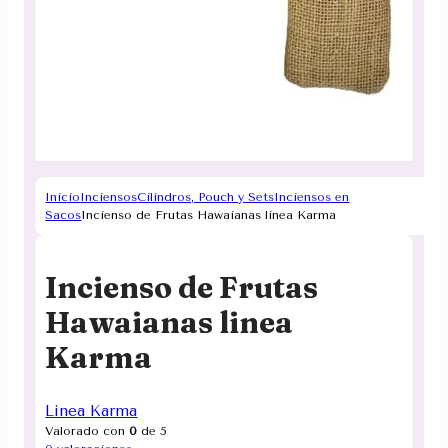
Inicio
Inciensos
Cilindros, Pouch y Sets
Inciensos en
Sacos
Incienso de Frutas Hawaianas linea Karma
Incienso de Frutas
Hawaianas linea
Karma
Linea Karma
Valorado con
0
de 5