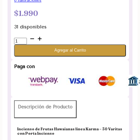
0
valoraciones
$
1.990
31 disponibles
Incienso
de
Agregar al Carrito
Frutas
Hawaianas
linea
Paga con
Karma
cantidad
Descripción de Producto
Incienso de Frutas Hawaianas linea Karma – 30 Varitas
con Porta Incienso