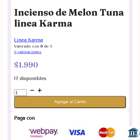
Incienso de Melon Tuna
linea Karma
Linea Karma
Valorado con
0
de 5
0
valoraciones
$
1.990
17 disponibles
Incienso
de
Agregar al Carrito
Melon
Tuna
linea
Paga con
Karma
cantidad