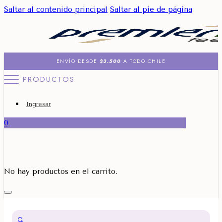
Saltar al contenido principal
Saltar al pie de página
ENVÍO DESDE
$3.500
A TODO CHILE
PRODUCTOS
Ingresar
0
No hay productos en el carrito.
🔍