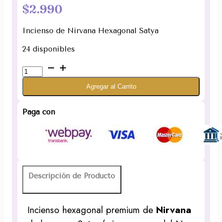
$
2.990
Incienso de Nirvana Hexagonal Satya
24 disponibles
Incienso
de
Agregar al Carrito
Nirvana.
Hexagonal
Premium
Paga con
(Varita
Blanca)
cantidad
Descripción de Producto
Incienso hexagonal premium de
Nirvana