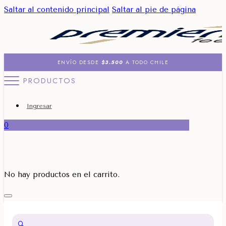
Saltar al contenido principal
Saltar al pie de página
ENVÍO DESDE
$3.500
A TODO CHILE
PRODUCTOS
Ingresar
0
No hay productos en el carrito.
🔍