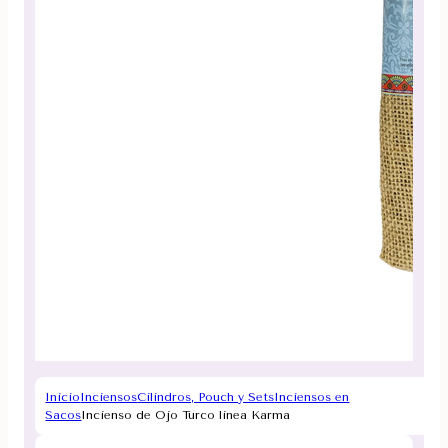
Inicio
Inciensos
Cilindros, Pouch y Sets
Inciensos en
Sacos
Incienso de Ojo Turco linea Karma