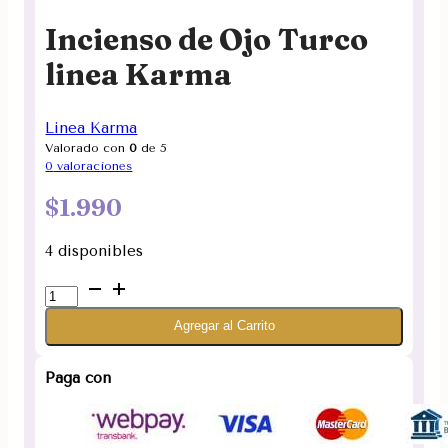
Incienso de Ojo Turco
linea Karma
Linea Karma
Valorado con
0
de 5
0
valoraciones
$
1.990
4 disponibles
Incienso
de
Agregar al Carrito
Ojo
Turco
linea
Paga con
Karma
cantidad