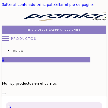
Saltar al contenido principal
Saltar al pie de página
ENVÍO DESDE
$3.500
A TODO CHILE
PRODUCTOS
Ingresar
0
No hay productos en el carrito.
🔍