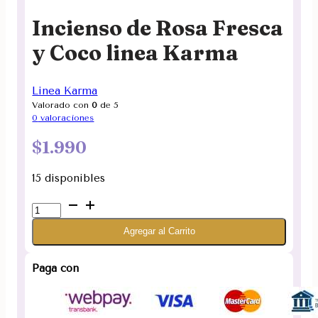
Incienso de Rosa Fresca
y Coco linea Karma
Linea Karma
Valorado con
0
de 5
0
valoraciones
$
1.990
15 disponibles
Incienso
de
Agregar al Carrito
Rosa
Fresca
y
Paga con
Coco
linea
Karma