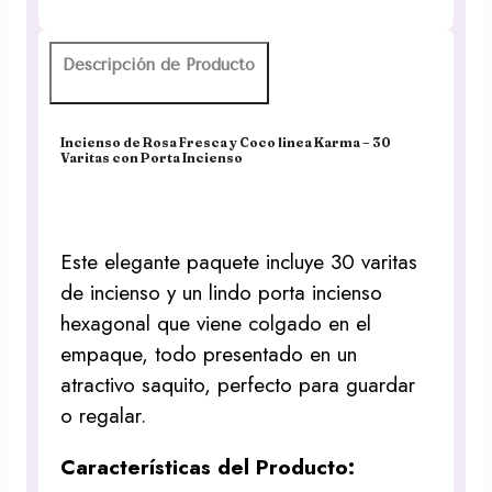
cantidad
Descripción de Producto
Incienso de Rosa Fresca y Coco linea Karma – 30
Varitas con Porta Incienso
Este elegante paquete incluye 30 varitas
de incienso y un lindo porta incienso
hexagonal que viene colgado en el
empaque, todo presentado en un
atractivo saquito, perfecto para guardar
o regalar.
Características del Producto: