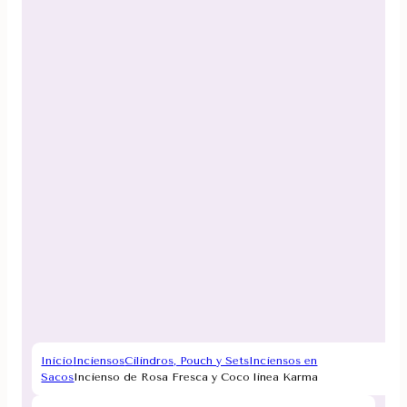
Inicio
Inciensos
Cilindros, Pouch y Sets
Inciensos en
Sacos
Incienso de Rosa Fresca y Coco linea Karma