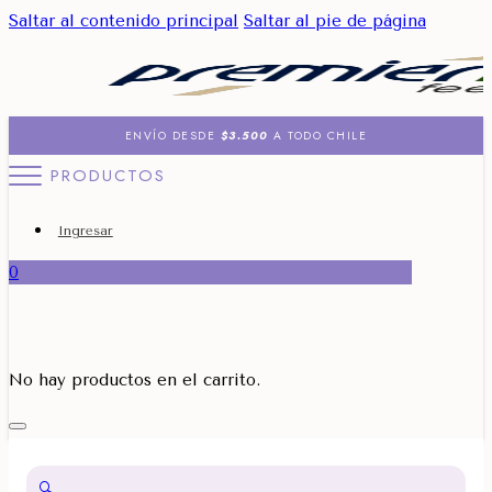
Saltar al contenido principal
Saltar al pie de página
ENVÍO DESDE
$3.500
A TODO CHILE
PRODUCTOS
Ingresar
0
No hay productos en el carrito.
🔍