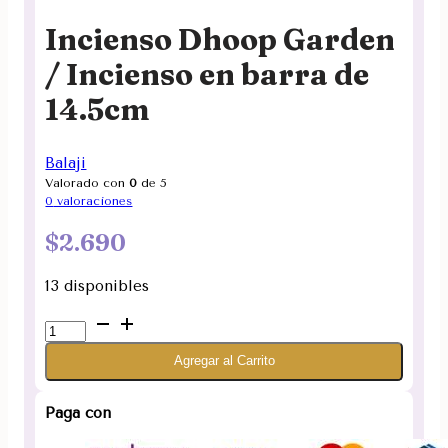
Incienso Dhoop Garden
/ Incienso en barra de
14.5cm
Balaji
Valorado con
0
de 5
0
valoraciones
$
2.690
13 disponibles
Incienso
Dhoop
Agregar al Carrito
Garden
/
Incienso
Paga con
en