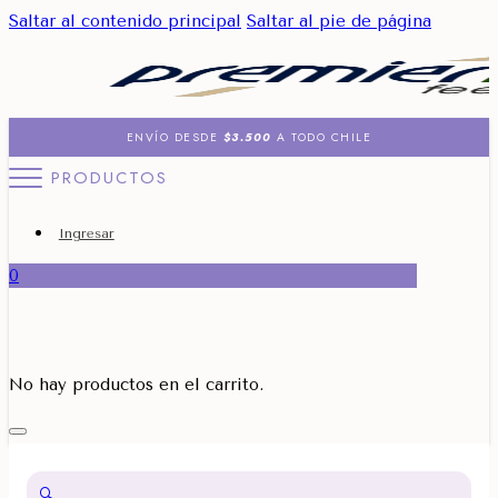
Saltar al contenido principal
Saltar al pie de página
ENVÍO DESDE
$3.500
A TODO CHILE
PRODUCTOS
Ingresar
0
No hay productos en el carrito.
🔍