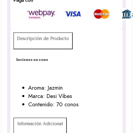
Paga con
Vibes
70
conos
en
frasco
Descripción de Producto
de
vidrio
cantidad
Incienso en cono
Aroma: Jazmin
Marca: Desi Vibes
Contenido: 70 conos
Información Adicional