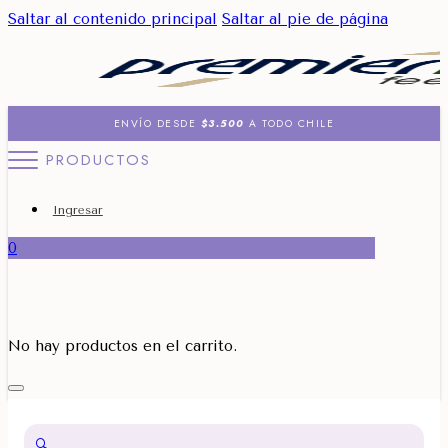
Saltar al contenido principal
Saltar al pie de página
ENVÍO DESDE
$3.500
A TODO CHILE
PRODUCTOS
Ingresar
0
No hay productos en el carrito.
🔍