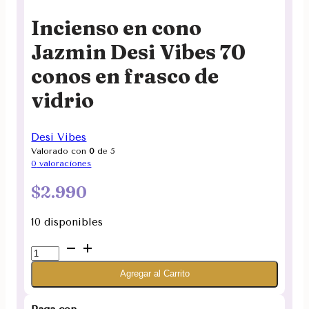
Incienso en cono
Jazmin Desi Vibes 70
conos en frasco de
vidrio
Desi Vibes
Valorado con
0
de 5
0
valoraciones
$
2.990
10 disponibles
Incienso
en
Agregar al Carrito
cono
Jazmin
Desi