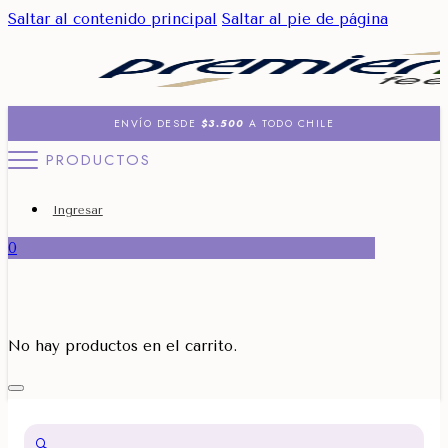
Saltar al contenido principal
Saltar al pie de página
ENVÍO DESDE
$3.500
A TODO CHILE
PRODUCTOS
Ingresar
0
No hay productos en el carrito.
🔍