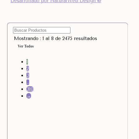
Desarrollado por NaturalWeb Design ®
Mostrando : 1 al 8 de 2475 resultados
Ver Todos
1
2
3
…
310
→