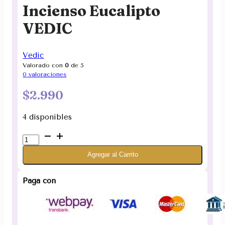
Incienso Eucalipto
VEDIC
Vedic
Valorado con
0
de 5
0
valoraciones
$
2.990
4 disponibles
Incienso
Eucalipto
Agregar al Carrito
VEDIC
cantidad
Paga con