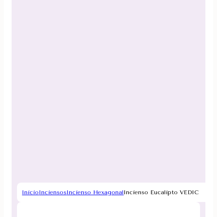
Inicio
Inciensos
Incienso Hexagonal
Incienso Eucalipto VEDIC