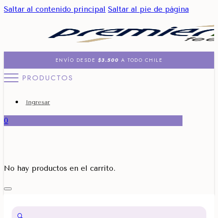
Saltar al contenido principal
Saltar al pie de página
ENVÍO DESDE
$3.500
A TODO CHILE
PRODUCTOS
Ingresar
0
No hay productos en el carrito.
🔍