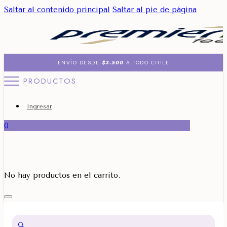
Saltar al contenido principal
Saltar al pie de página
ENVÍO DESDE
$3.500
A TODO CHILE
PRODUCTOS
Ingresar
0
No hay productos en el carrito.
🔍