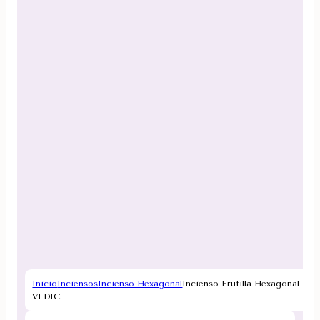
Inicio
Inciensos
Incienso Hexagonal
Incienso Frutilla Hexagonal
VEDIC