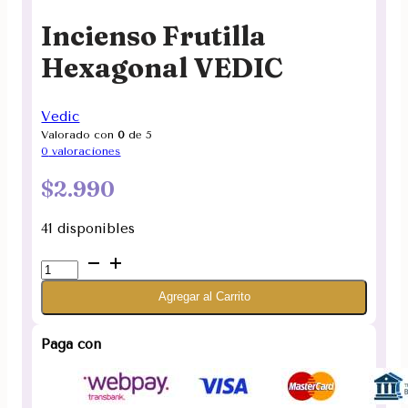
Incienso Frutilla
Hexagonal VEDIC
Vedic
Valorado con
0
de 5
0
valoraciones
$
2.990
41 disponibles
Incienso
Frutilla
Agregar al Carrito
Hexagonal
VEDIC
cantidad
Paga con