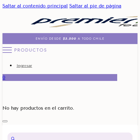
Saltar al contenido principal
Saltar al pie de página
ENVÍO DESDE
$3.500
A TODO CHILE
PRODUCTOS
Ingresar
0
No hay productos en el carrito.
🔍