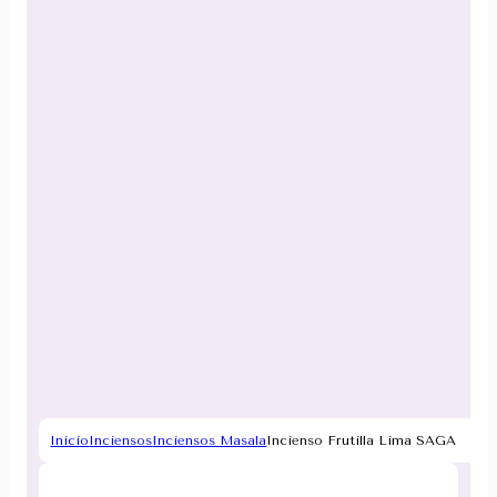
Inicio
Inciensos
Inciensos Masala
Incienso Frutilla Lima SAGA