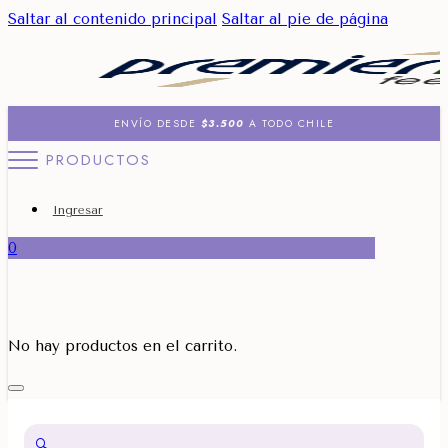
Saltar al contenido principal
Saltar al pie de página
ENVÍO DESDE
$3.500
A TODO CHILE
PRODUCTOS
Ingresar
0
No hay productos en el carrito.
🔍