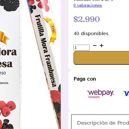
0
valoraciones
$
2.990
40 disponibles
Incienso
Frutilla
Mora
Frambuesa
VEDIC
Paga con
cantidad
Descripción de Pro