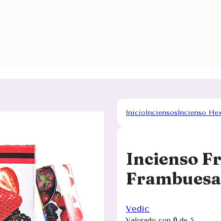
Inicio
Inciensos
Incienso He
Incienso Fr
Frambuesa
Vedic
Valorado con
0
de 5