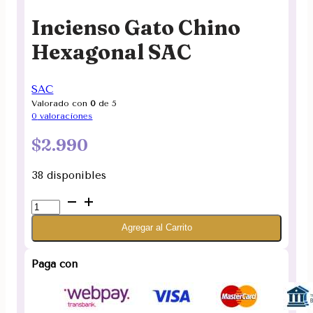
Incienso Gato Chino
Hexagonal SAC
SAC
Valorado con
0
de 5
0
valoraciones
$
2.990
38 disponibles
Incienso
Gato
Agregar al Carrito
Chino
Hexagonal
SAC
Paga con
cantidad