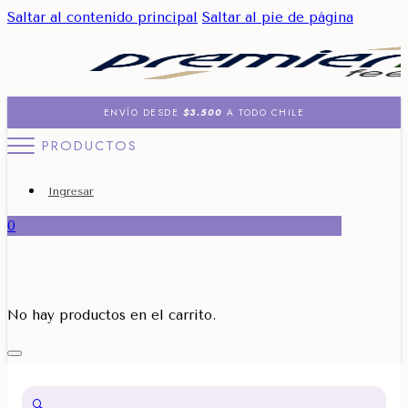
Saltar al contenido principal
Saltar al pie de página
ENVÍO DESDE
$3.500
A TODO CHILE
PRODUCTOS
Ingresar
0
No hay productos en el carrito.
🔍