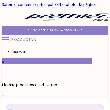
Saltar al contenido principal
Saltar al pie de página
ENVÍO DESDE
$3.500
A TODO CHILE
PRODUCTOS
Ingresar
0
No hay productos en el carrito.
🔍