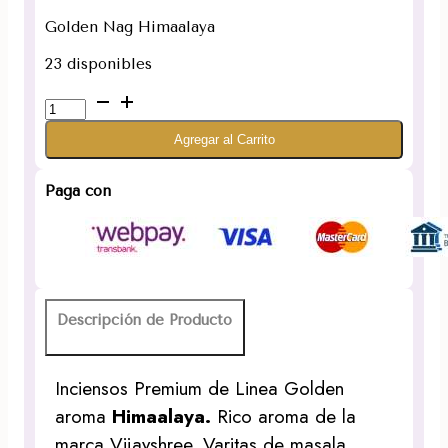
Golden Nag Himaalaya
23 disponibles
Incienso
Golden
Agregar al Carrito
Nag
Himaalaya
cantidad
Paga con
Descripción de Producto
Inciensos Premium de Linea Golden
aroma
Himaalaya.
Rico aroma de la
marca Vijayshree. Varitas de masala.