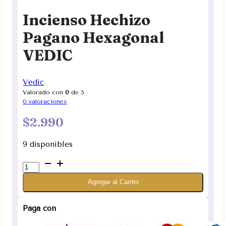
Incienso Hechizo
Pagano Hexagonal
VEDIC
Vedic
Valorado con
0
de 5
0
valoraciones
$
2.990
9 disponibles
Incienso
Hechizo
Agregar al Carrito
Pagano
Hexagonal
VEDIC
Paga con
cantidad