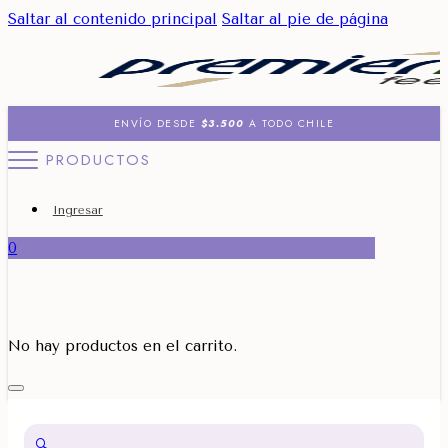
Saltar al contenido principal
Saltar al pie de página
ENVÍO DESDE
$3.500
A TODO CHILE
PRODUCTOS
Ingresar
0
No hay productos en el carrito.
🔍