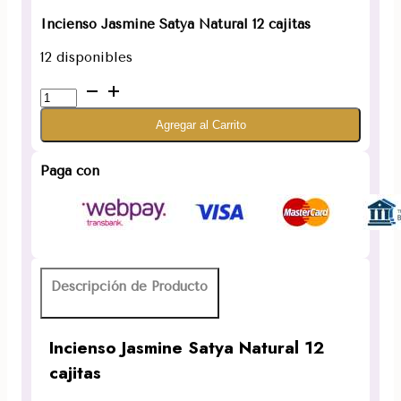
Incienso Jasmine Satya Natural 12 cajitas
12 disponibles
Incienso
Jasmine
Agregar al Carrito
Satya
Natural
12
Paga con
cajitas
cantidad
Descripción de Producto
Incienso Jasmine Satya Natural 12
cajitas