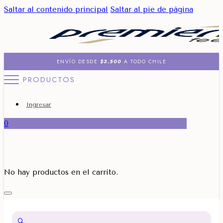
Saltar al contenido principal
Saltar al pie de página
ENVÍO DESDE
$3.500
A TODO CHILE
PRODUCTOS
Ingresar
0
No hay productos en el carrito.
🔍