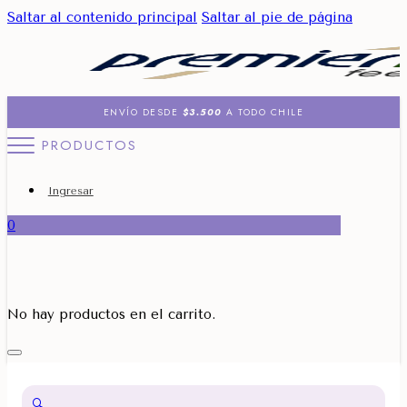
Saltar al contenido principal
Saltar al pie de página
ENVÍO DESDE
$3.500
A TODO CHILE
PRODUCTOS
Ingresar
0
No hay productos en el carrito.
🔍