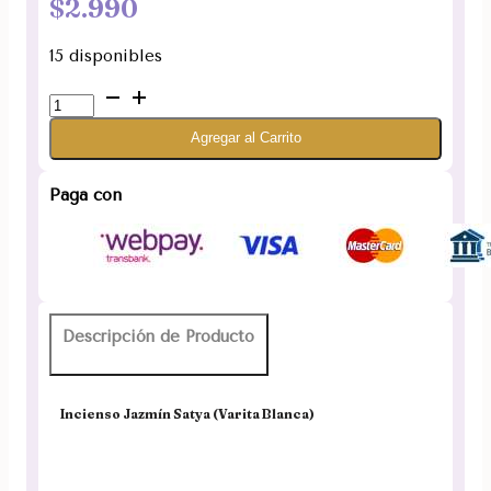
$
2.990
15 disponibles
Incienso
Jazmín
Agregar al Carrito
Satya
(Varita
Blanca)
Paga con
cantidad
Descripción de Producto
Incienso Jazmín Satya (Varita Blanca)