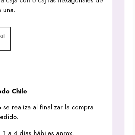
 caja con 6 cajitas hexagonales de
a una.
al
do Chile
 se realiza al finalizar la compra
pedido.
1 a 4 días hábiles aprox.