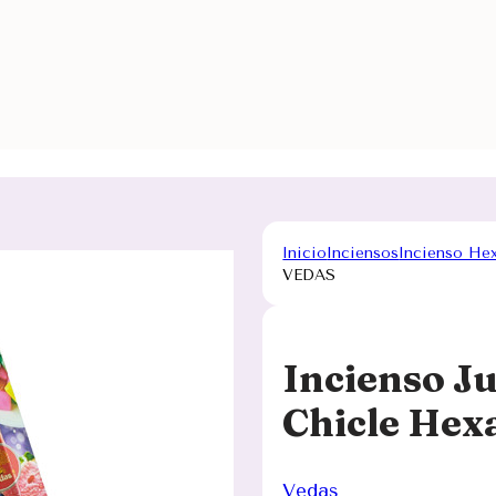
Inicio
Inciensos
Incienso He
VEDAS
Incienso Ju
Chicle He
Vedas